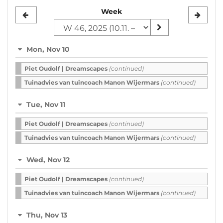
Select
Week
a
week
Mon, Nov 10
to
Piet Oudolf | Dreamscapes
(continued)
display
Tuinadvies van tuincoach Manon Wijermars
(continued)
Tue, Nov 11
Piet Oudolf | Dreamscapes
(continued)
Tuinadvies van tuincoach Manon Wijermars
(continued)
Wed, Nov 12
Piet Oudolf | Dreamscapes
(continued)
Tuinadvies van tuincoach Manon Wijermars
(continued)
Thu, Nov 13