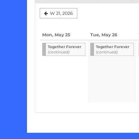
Select
W 21, 2026
a
week
Mon, May 25
Tue, May 26
to
Together Forever
Together Forever
display
(continued)
(continued)