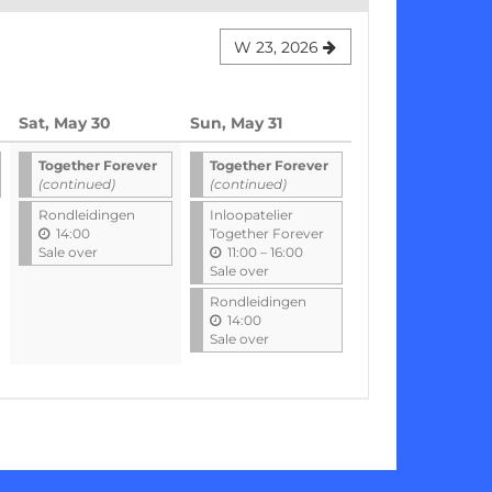
W 23, 2026
Sat, May 30
Sun, May 31
Together Forever
Together Forever
(continued)
(continued)
Rondleidingen
Inloopatelier
14:00
Together Forever
u
Sale over
11:00
–
16:00
n
Sale over
t
Rondleidingen
i
14:00
l
Sale over