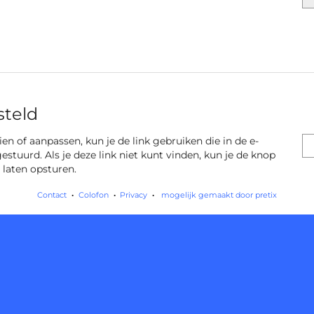
steld
 zien of aanpassen, kun je de link gebruiken die in de e-
gestuurd. Als je deze link niet kunt vinden, kun je de knop
 laten opsturen.
Contact
Colofon
Privacy
mogelijk gemaakt door pretix