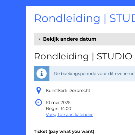
Ga naar de
hoofdinhoud
Rondleiding | STU
Bekijk andere datum
Rondleiding | STUDIO 
De boekingsperiode voor dit evenement
Kunstkerk Dordrecht
10 mei 2025
Begin:
14:00
Voeg toe aan kalender
Producten
Ticket (pay what you want)