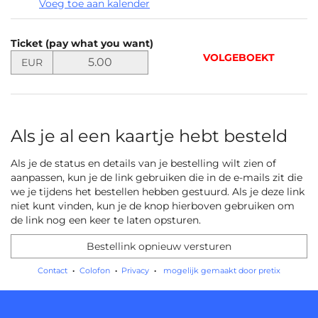
Voeg toe aan kalender
Producten
Ticket (pay what you want)
Niet-
Stel
VOLGEBOEKT
EUR
de
gecategoriseerde
prijs
items
in
EUR
vast
Als je al een kaartje hebt besteld
voor
Ticket
Als je de status en details van je bestelling wilt zien of
(pay
aanpassen, kun je de link gebruiken die in de e-mails zit die
what
we je tijdens het bestellen hebben gestuurd. Als je deze link
you
niet kunt vinden, kun je de knop hierboven gebruiken om
want)
de link nog een keer te laten opsturen.
Bestellink opnieuw versturen
Contact
Colofon
Privacy
mogelijk gemaakt door pretix