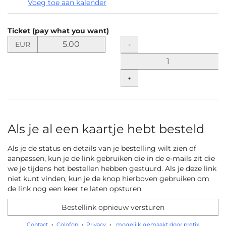
Voeg toe aan kalender
Producten
Ticket (pay what you want)
Niet-
Stel
Hoeveelheid
-
EUR
de
gecategoriseerde
prijs
items
in
+
EUR
vast
voor
Ticket
(pay
Als je al een kaartje hebt besteld
what
you
Als je de status en details van je bestelling wilt zien of
want)
aanpassen, kun je de link gebruiken die in de e-mails zit die
we je tijdens het bestellen hebben gestuurd. Als je deze link
niet kunt vinden, kun je de knop hierboven gebruiken om
de link nog een keer te laten opsturen.
Bestellink opnieuw versturen
Contact
Colofon
Privacy
mogelijk gemaakt door pretix