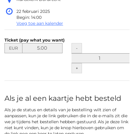
22 februari 2025
Begin:
14:00
Voeg toe aan kalender
Producten
Ticket (pay what you want)
Niet-
Stel
Hoeveelheid
-
EUR
de
gecategoriseerde
prijs
items
in
+
EUR
vast
voor
Ticket
(pay
Als je al een kaartje hebt besteld
what
you
Als je de status en details van je bestelling wilt zien of
want)
aanpassen, kun je de link gebruiken die in de e-mails zit die
we je tijdens het bestellen hebben gestuurd. Als je deze link
niet kunt vinden, kun je de knop hierboven gebruiken om
de link nog een keer te laten opsturen.