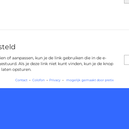
steld
 zien of aanpassen, kun je de link gebruiken die in de e-
gestuurd. Als je deze link niet kunt vinden, kun je de knop
 laten opsturen.
Contact
Colofon
Privacy
mogelijk gemaakt door pretix