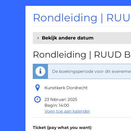
Ga naar de
hoofdinhoud
Rondleiding | RUUD
Bekijk andere datum
Rondleiding | RUUD BA
De boekingsperiode voor dit evenement
Kunstkerk Dordrecht
23 februari 2025
Begin:
14:00
Voeg toe aan kalender
Producten
Ticket (pay what you want)