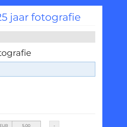
 jaar fotografie
tografie
Stel
Hoeveelheid
-
EUR