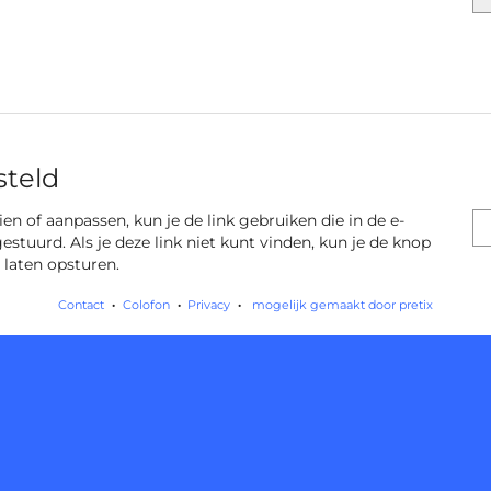
steld
 zien of aanpassen, kun je de link gebruiken die in de e-
gestuurd. Als je deze link niet kunt vinden, kun je de knop
 laten opsturen.
Contact
Colofon
Privacy
mogelijk gemaakt door pretix