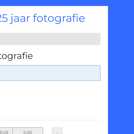
 jaar fotografie
tografie
Stel
Hoeveelheid
-
EUR