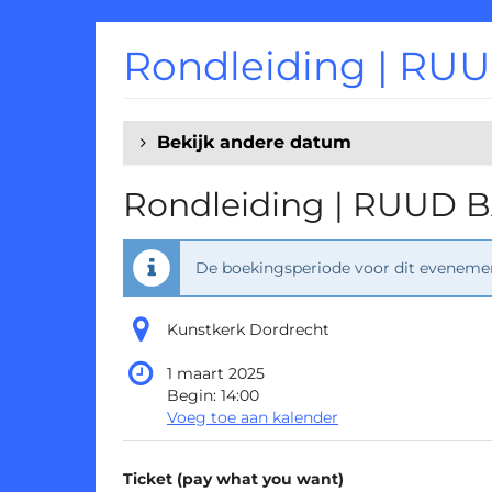
Ga naar de
hoofdinhoud
Rondleiding | RUUD
Bekijk andere datum
Rondleiding | RUUD BA
De boekingsperiode voor dit evenement
Kunstkerk Dordrecht
1 maart 2025
Begin:
14:00
Voeg toe aan kalender
Producten
Ticket (pay what you want)