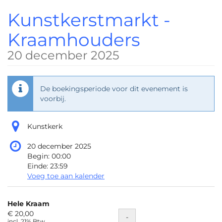
Ga naar de
Kunstkerstmarkt -
hoofdinhoud
Kraamhouders
20 december 2025
De boekingsperiode voor dit evenement is
voorbij.
Kunstkerk
20 december 2025
Begin:
00:00
Einde:
23:59
Voeg toe aan kalender
Producten
Hele Kraam
Niet-
€ 20,00
Hoeveelheid
-
incl. 21% Btw