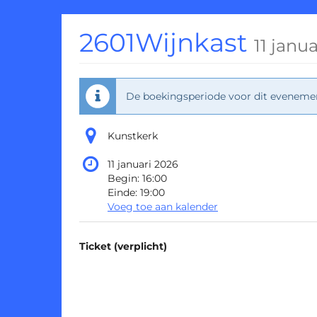
Ga naar de
hoofdinhoud
2601Wijnkast
11 janu
De boekingsperiode voor dit evenement
Kunstkerk
11 januari 2026
Begin:
16:00
Einde:
19:00
Voeg toe aan kalender
Producten
Ticket (verplicht)
Niet-
gecategoriseerde
items