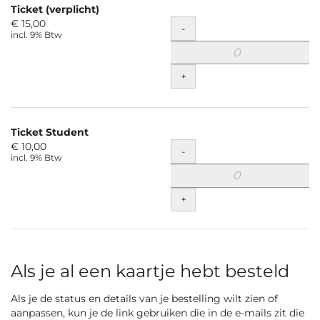
Ticket (verplicht)
Niet-
€ 15,00
Hoeveelheid
-
incl. 9% Btw
gecategoriseerde
items
+
Ticket Student
€ 10,00
Hoeveelheid
-
incl. 9% Btw
+
Als je al een kaartje hebt besteld
Als je de status en details van je bestelling wilt zien of
aanpassen, kun je de link gebruiken die in de e-mails zit die