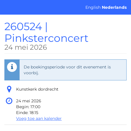
Ga naar de
English
Nederlands
hoofdinhoud
260524 |
Pinksterconcert
24 mei 2026
De boekingsperiode voor dit evenement is
voorbij.
Kunstkerk dordrecht
24 mei 2026
Begin:
17:00
Einde:
18:15
Voeg toe aan kalender
Producten