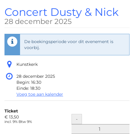
Ga naar de
Concert Dusty & Nick
hoofdinhoud
28 december 2025
De boekingsperiode voor dit evenement is
voorbij.
Kunstkerk
28 december 2025
Begin:
16:30
Einde:
18:30
Voeg toe aan kalender
Producten
Ticket
Niet-
€ 13,50
Hoeveelheid
-
incl. 9% Btw 9%
gecategoriseerde
items