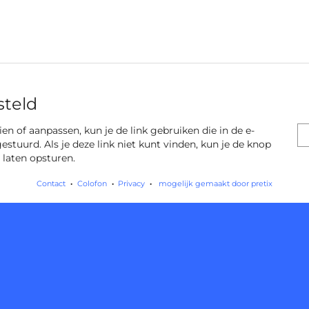
steld
 zien of aanpassen, kun je de link gebruiken die in de e-
gestuurd. Als je deze link niet kunt vinden, kun je de knop
 laten opsturen.
Contact
Colofon
Privacy
mogelijk gemaakt door pretix