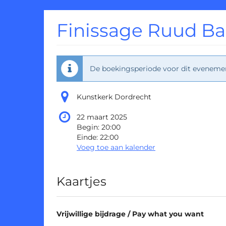
Ga naar de
hoofdinhoud
Finissage Ruud B
De boekingsperiode voor dit evenement
Kunstkerk Dordrecht
22 maart 2025
Begin:
20:00
Einde:
22:00
Voeg toe aan kalender
Producten
Kaartjes
Vrijwillige bijdrage / Pay what you want