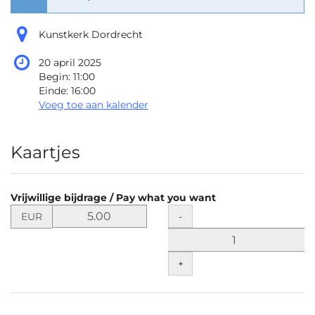
Kunstkerk Dordrecht
20 april 2025
Begin:
11:00
Einde:
16:00
Voeg toe aan kalender
Producten
Kaartjes
Vrijwillige bijdrage / Pay what you want
Stel
Hoeveelheid
-
EUR
de
prijs
in
+
EUR
vast
voor
Vrijwillige