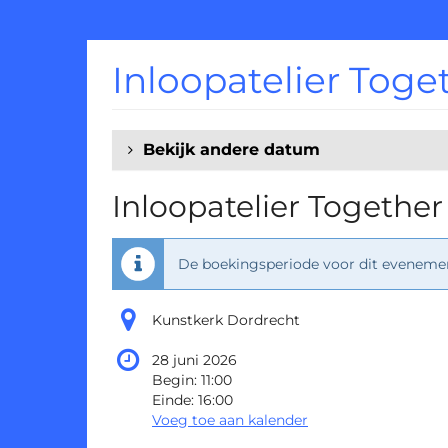
Ga naar de
hoofdinhoud
Inloopatelier Toge
Bekijk andere datum
Inloopatelier Together
De boekingsperiode voor dit evenement
Kunstkerk Dordrecht
28 juni 2026
Begin:
11:00
Einde:
16:00
Voeg toe aan kalender