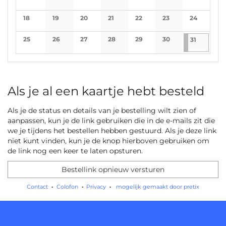
No events
No events
No events
No events
No events
No events
No events
18
19
20
21
22
23
24
No events
No events
No events
No events
No events
No events
No events
25
26
27
28
29
30
31-5-2026
1 evenem
31
No events
No events
No events
No events
No events
No events
Als je al een kaartje hebt besteld
Als je de status en details van je bestelling wilt zien of
aanpassen, kun je de link gebruiken die in de e-mails zit die
we je tijdens het bestellen hebben gestuurd. Als je deze link
niet kunt vinden, kun je de knop hierboven gebruiken om
de link nog een keer te laten opsturen.
Bestellink opnieuw versturen
Contact
Colofon
Privacy
mogelijk gemaakt door pretix