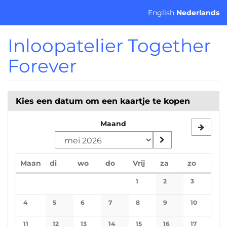
Ga naar de
English
Nederlands
hoofdinhoud
Inloopatelier Together
Forever
Kies een datum om een kaartje te kopen
Maand
maandag
dinsdag
woensdag
donderdag
vrijdag
zaterdag
zondag
Maan
di
wo
do
Vrij
za
zo
Kalender
1
2
3
No events
No events
No events
4
5
6
7
8
9
10
No events
No events
No events
No events
No events
No events
No events
11
12
13
14
15
16
17