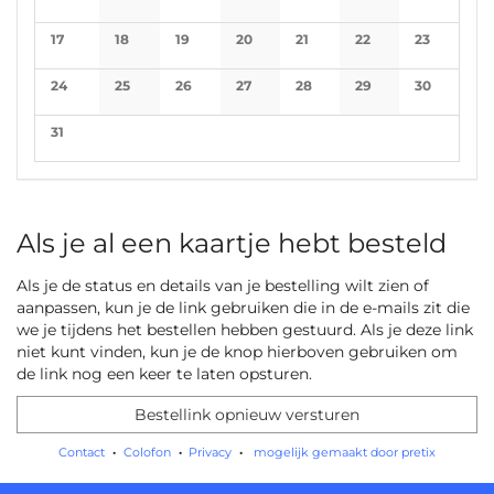
No events
No events
No events
No events
No events
No events
No events
17
18
19
20
21
22
23
No events
No events
No events
No events
No events
No events
No events
24
25
26
27
28
29
30
No events
No events
No events
No events
No events
No events
No events
31
No events
Als je al een kaartje hebt besteld
Als je de status en details van je bestelling wilt zien of
aanpassen, kun je de link gebruiken die in de e-mails zit die
we je tijdens het bestellen hebben gestuurd. Als je deze link
niet kunt vinden, kun je de knop hierboven gebruiken om
de link nog een keer te laten opsturen.
Bestellink opnieuw versturen
Contact
Colofon
Privacy
mogelijk gemaakt door pretix