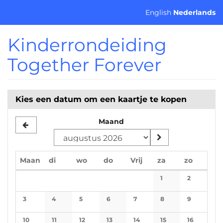
Ga naar de
English
Nederlands
hoofdinhoud
Kinderrondeiding
Together Forever
Kies een datum om een kaartje te kopen
Maand
maandag
dinsdag
woensdag
donderdag
vrijdag
zaterdag
zondag
Maan
di
wo
do
Vrij
za
zo
Kalender
1
2
No events
No events
3
4
5
6
7
8
9
No events
No events
No events
No events
No events
No events
No events
10
11
12
13
14
15
16