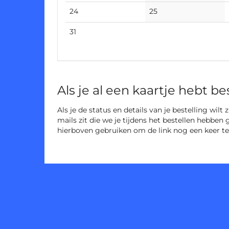
events
events
No
No
24
25
events
events
No
31
events
Als je al een kaartje hebt be
Als je de status en details van je bestelling wilt
mails zit die we je tijdens het bestellen hebben 
hierboven gebruiken om de link nog een keer te