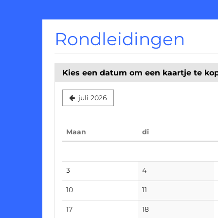
Ga naar de
hoofdinhoud
Rondleidingen
Kies een datum om een kaartje te ko
juli 2026
maandag
dinsdag
Maan
di
Kalender
No
No
3
4
events
events
No
No
10
11
events
events
No
No
17
18