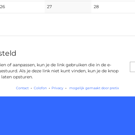
events
events
events
No
No
No
26
27
28
events
events
events
steld
 zien of aanpassen, kun je de link gebruiken die in de e-
gestuurd. Als je deze link niet kunt vinden, kun je de knop
 laten opsturen.
Contact
Colofon
Privacy
mogelijk gemaakt door pretix