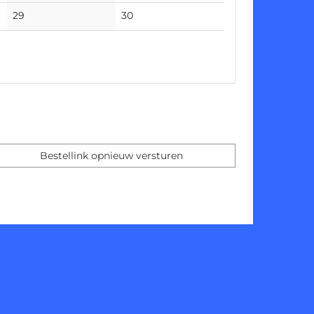
events
events
No
No
29
30
events
events
Bestellink opnieuw versturen