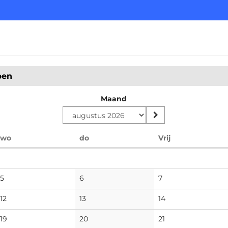
pen
Maand
woensdag
donderdag
vrijdag
wo
do
Vrij
No
No
No
5
6
7
events
events
events
No
No
No
12
13
14
events
events
events
No
No
No
19
20
21