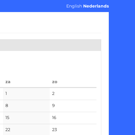
English
Nederlands
zaterdag
zondag
za
zo
No
No
1
2
events
events
No
No
8
9
events
events
No
No
15
16
events
events
No
No
22
23