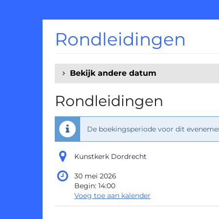
Ga naar de
hoofdinhoud
Rondleidingen
Bekijk andere datum
Rondleidingen
De boekingsperiode voor dit evenement
Kunstkerk Dordrecht
30 mei 2026
Begin:
14:00
Voeg toe aan kalender
Producten