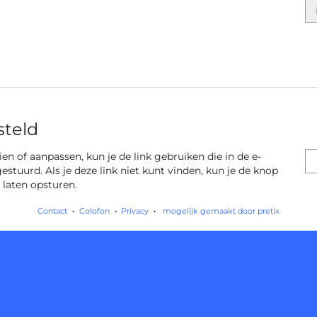
steld
 zien of aanpassen, kun je de link gebruiken die in de e-
gestuurd. Als je deze link niet kunt vinden, kun je de knop
 laten opsturen.
Contact
Colofon
Privacy
mogelijk gemaakt door pretix