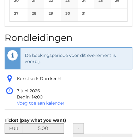
20
21
22
23
24
25
26
No events
No events
No events
No events
No events
No events
No events
27
28
29
30
31
No events
No events
No events
No events
No events
Rondleidingen
De boekingsperiode voor dit evenement is
voorbij.
Kunstkerk Dordrecht
7 juni 2026
Begin:
14:00
Voeg toe aan kalender
Producten
Ticket (pay what you want)
Niet-
Stel
Hoeveelheid
-
EUR
de
gecategoriseerde