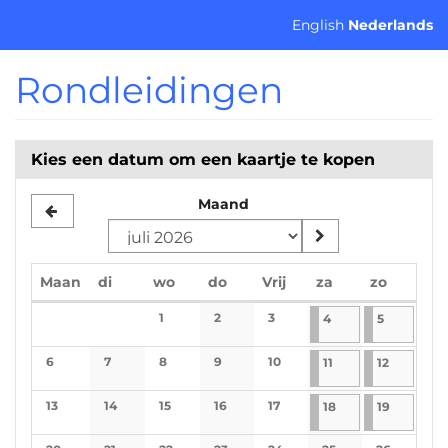
Ga naar de
English
Nederlands
hoofdinhoud
Rondleidingen
Kies een datum om een kaartje te kopen
Maand
maandag
dinsdag
woensdag
donderdag
vrijdag
zaterdag
zondag
Maan
di
wo
do
Vrij
za
zo
Kalender
1
2
3
4-7-2026
1 evenement
5-7-2026
1 evenem
4
5
No events
No events
No events
6
7
8
9
10
11-7-2026
1 evenement
12-7-2026
1 evenem
11
12
No events
No events
No events
No events
No events
13
14
15
16
17
18-7-2026
1 evenement
19-7-2026
1 evenem
18
19
No events
No events
No events
No events
No events