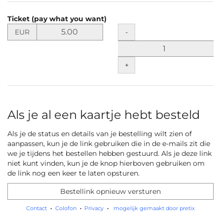
Producten
Ticket (pay what you want)
Niet-
Stel
Hoeveelheid
-
EUR
de
gecategoriseerde
prijs
items
in
+
EUR
vast
voor
Ticket
(pay
Als je al een kaartje hebt besteld
what
you
Als je de status en details van je bestelling wilt zien of
want)
aanpassen, kun je de link gebruiken die in de e-mails zit die
we je tijdens het bestellen hebben gestuurd. Als je deze link
niet kunt vinden, kun je de knop hierboven gebruiken om
de link nog een keer te laten opsturen.
Bestellink opnieuw versturen
Contact
Colofon
Privacy
mogelijk gemaakt door pretix