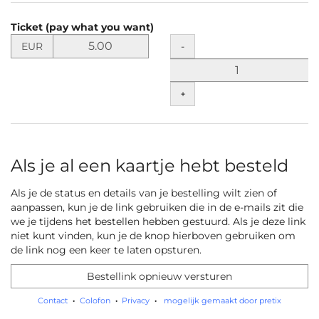
Producten
Ticket (pay what you want)
Niet-
Stel
Hoeveelheid
-
EUR
de
gecategoriseerde
prijs
items
in
+
EUR
vast
voor
Ticket
(pay
Als je al een kaartje hebt besteld
what
you
Als je de status en details van je bestelling wilt zien of
want)
aanpassen, kun je de link gebruiken die in de e-mails zit die
we je tijdens het bestellen hebben gestuurd. Als je deze link
niet kunt vinden, kun je de knop hierboven gebruiken om
de link nog een keer te laten opsturen.
Bestellink opnieuw versturen
Contact
Colofon
Privacy
mogelijk gemaakt door pretix