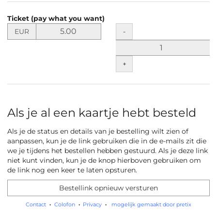
Producten
Ticket (pay what you want)
Niet-
Stel
Hoeveelheid
-
EUR
de
gecategoriseerde
prijs
items
in
+
EUR
vast
voor
Ticket
(pay
Als je al een kaartje hebt besteld
what
you
Als je de status en details van je bestelling wilt zien of
want)
aanpassen, kun je de link gebruiken die in de e-mails zit die
we je tijdens het bestellen hebben gestuurd. Als je deze link
niet kunt vinden, kun je de knop hierboven gebruiken om
de link nog een keer te laten opsturen.
Bestellink opnieuw versturen
Contact
Colofon
Privacy
mogelijk gemaakt door pretix