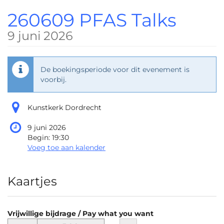
Ga naar de
260609 PFAS Talks
hoofdinhoud
9 juni 2026
De boekingsperiode voor dit evenement is
voorbij.
Kunstkerk Dordrecht
9 juni 2026
Begin:
19:30
Voeg toe aan kalender
Producten
Kaartjes
Vrijwillige bijdrage / Pay what you want
Stel