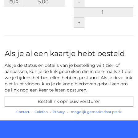
Hoeveelheid
-
EUR
de
prijs
in
+
EUR
vast
voor
Vrijwillige
bijdrage
Als je al een kaartje hebt besteld
/
Pay
Als je de status en details van je bestelling wilt zien of
what
aanpassen, kun je de link gebruiken die in de e-mails zit die
you
we je tijdens het bestellen hebben gestuurd. Als je deze link
want
niet kunt vinden, kun je de knop hierboven gebruiken om
de link nog een keer te laten opsturen.
Bestellink opnieuw versturen
Contact
Colofon
Privacy
mogelijk gemaakt door pretix