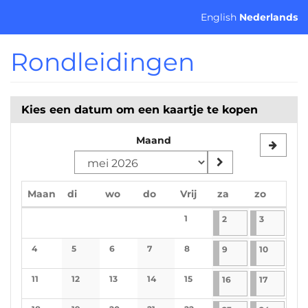
Ga naar de
English
Nederlands
hoofdinhoud
Rondleidingen
Kies een datum om een kaartje te kopen
Maand
maandag
dinsdag
woensdag
donderdag
vrijdag
zaterdag
zondag
Maan
di
wo
do
Vrij
za
zo
Kalender
1
2-5-2026
1 evenement
3-5-2026
1 evenem
2
3
No events
4
5
6
7
8
9-5-2026
1 evenement
10-5-202
1 evenem
9
10
No events
No events
No events
No events
No events
11
12
13
14
15
16-5-2026
1 evenement
17-5-2026
1 evenem
16
17
No events
No events
No events
No events
No events