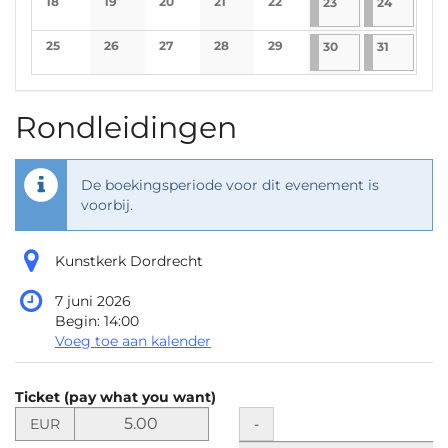
18
19
20
21
22
23-5-2026
1 evenement
24-5-202
1 evene
23
24
No events
No events
No events
No events
No events
25
26
27
28
29
30-5-2026
1 evenement
31-5-2026
1 evenem
30
31
No events
No events
No events
No events
No events
Rondleidingen
De boekingsperiode voor dit evenement is
voorbij.
Kunstkerk Dordrecht
7 juni 2026
Begin:
14:00
Voeg toe aan kalender
Producten
Ticket (pay what you want)
Niet-
Stel
Hoeveelheid
-
EUR
de
gecategoriseerde