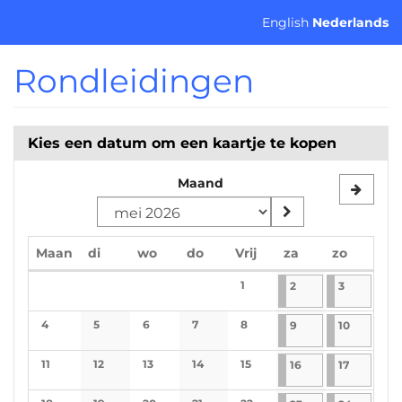
Ga naar de
English
Nederlands
hoofdinhoud
Rondleidingen
Kies een datum om een kaartje te kopen
Maand
maandag
dinsdag
woensdag
donderdag
vrijdag
zaterdag
zondag
Maan
di
wo
do
Vrij
za
zo
Kalender
1
2-5-2026
1 evenement
3-5-2026
1 evenem
2
3
No events
4
5
6
7
8
9-5-2026
1 evenement
10-5-202
1 evenem
9
10
No events
No events
No events
No events
No events
11
12
13
14
15
16-5-2026
1 evenement
17-5-2026
1 evenem
16
17
No events
No events
No events
No events
No events