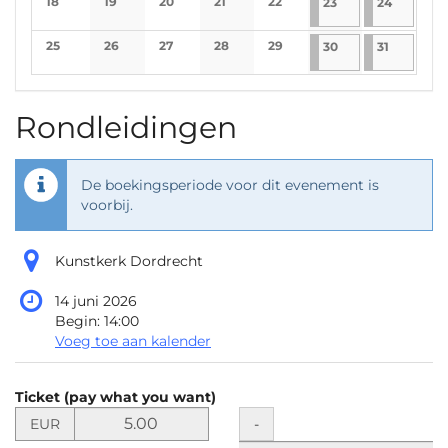
18
19
20
21
22
23-5-2026
1 evenement
24-5-202
1 evene
23
24
No events
No events
No events
No events
No events
25
26
27
28
29
30-5-2026
1 evenement
31-5-2026
1 evenem
30
31
No events
No events
No events
No events
No events
Rondleidingen
De boekingsperiode voor dit evenement is
voorbij.
Kunstkerk Dordrecht
14 juni 2026
Begin:
14:00
Voeg toe aan kalender
Producten
Ticket (pay what you want)
Niet-
Stel
Hoeveelheid
-
EUR
de
gecategoriseerde